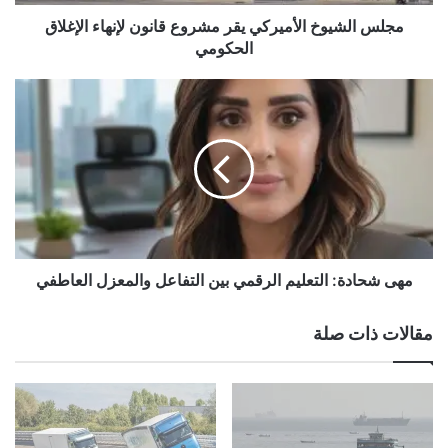
و
خ
مجلس الشيوخ الأميركي يقر مشروع قانون لإنهاء الإغلاق
ا
الحكومي
ل
أ
م
م
ه
ي
ى
ر
ش
ك
ح
ي
ا
ي
د
ق
ة
ر
:
م
ا
مهى شحادة: التعليم الرقمي بين التفاعل والمعزل العاطفي
ش
ل
ر
ت
مقالات ذات صلة
و
ع
ع
ل
ق
ي
ا
م
ن
ا
و
ل