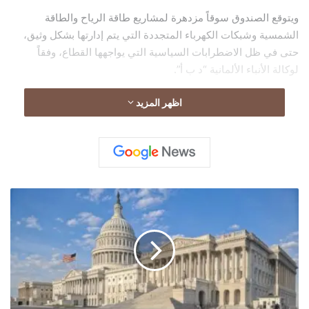
ويتوقع الصندوق سوقاً مزدهرة لمشاريع طاقة الرياح والطاقة
الشمسية وشبكات الكهرباء المتجددة التي يتم إدارتها بشكل وثيق،
حتى في ظل الاضطرابات السياسية التي يواجهها القطاع، وفقاً
لوكالة الأنباء الألمانية “د ب أ”.
اظهر المزيد
م
ج
ل
س
ا
ل
ش
ي