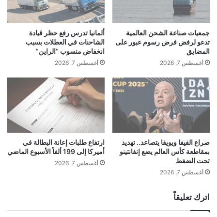
ن
ر
ل
ق
إ
م
جمعيات صناعة الشحن العالمية
ألمانيا تدرس رفع حظر قيادة
ن
ي
تدعو لرفض فرض رسوم عبور على
الشاحنات في العطلات بسبب
ه
ب
المضايق
انخفاض منسوب “الراين”
ا
ي
أغسطس 7, 2026
أغسطس 7, 2026
ء
ن
ا
ا
ل
ل
إ
ت
غ
ف
ل
ا
ا
ع
ق
ل
صراع الفيفا ويويفا يتصاعد.. تهديد
ارتفاع طلبات إعانة البطالة في
ا
بمقاطعة كأس العالم يضع إنفانتينو
أميركا إلى 199 ألفاً الأسبوع الماضي
و
تحت الضغط
ل
ا
أغسطس 7, 2026
ح
ل
أغسطس 7, 2026
ك
م
و
ع
اترك تعليقاً
م
ز
ي
ل