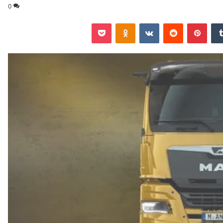
0
‏Tumblr
بينتيريست
‏Reddit
‏VKontakte
Odnoklassniki
‫Pocket