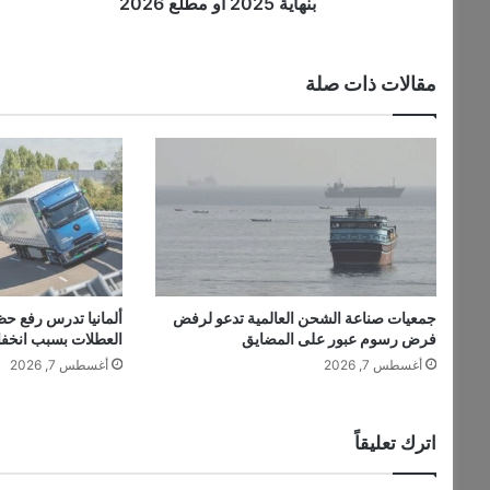
:
بنهاية 2025 أو مطلع 2026
ر
و
س
مقالات ذات صلة
ي
ا
ت
س
ت
ه
د
ف
ب
ل
جمعيات صناعة الشحن العالمية تدعو لرفض
ألمانيا تدرس رفع حظ
و
فرض رسوم عبور على المضايق
العطلات بسبب انخف
غ
أغسطس 7, 2026
أغسطس 7, 2026
ح
ص
ت
ه
اترك تعليقاً
ا
ف