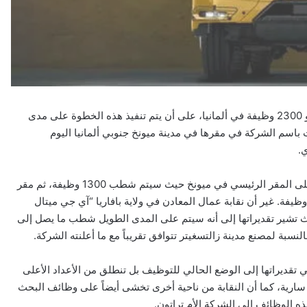
تعتزم شركة مان الألمانية لصناعة الشاحنات والحافلات شطب نحو 2300 وظيفة في ألمانيا، على أن يتم تنفيذ هذه الخطوة على مدى
باسم الشركة في مقرها في مدينة ميونخ جنوبي ألمانيا اليوم
.
ووفقًا للشركة، تسري عمليات شطب الوظائف في المقام الأول على المقر الرئيسي في ميونخ حيث سيتم شطب 1300 وظيفة، ثم مقر
شركة في زالتسغيتر بـ 600 وظيفة ثم مقرها في نورنبرغ بـ 400 وظيفة. غير أن نقابة عمال المعادن في ولاية بافاريا “آي جي ميتال
يث تشير تقديراتها إلى أنه سيتم على المدى الطويل شطب ما يصل إلى
 في تقديراتها إلى الوضع الحالي للتوظيف بل تنطلق من الأعداد الأعلى
سارية، كما أن النقابة من ناحية أخرى تخشى أيضاً على وظائف البحث
ذه الوظائف إلى الشركة الأم تراتون.