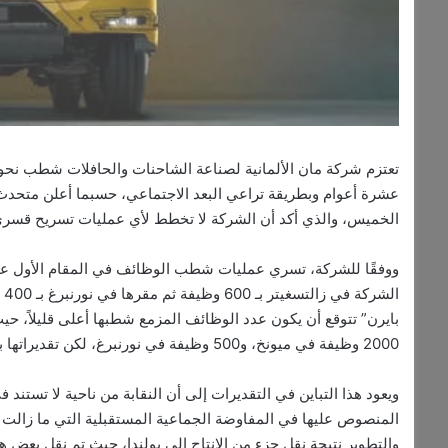
عشرة أعوام وبطريقة تراعي البعد الاجتماعي، حسبما أعلن متحدث 
الخميس، والذي أكد أن الشركة لا تخطط لأي عمليات تسريح قسري
ال
بايرن” تتوقع أن يكون عدد الوظائف المزمع شطبها أعلى قليلاً، ح
2000 وظيفة في ميونخ، و500 وظيفة في نورنبرغ، لكن تقديراتها بالنسبة لمصنع مدينة زالتسغيتر تتوافق تقريباً مع ما أعلنته الشركة.
ويعود هذا التباين في التقديرات إلى أن النقابة من ناحية لا تستند
المنصوص عليها في المفاوضة الجماعية المستقبلية التي ما زالت 
والتطوير نتيجة نقل جزء من الإنتاج إلى بولندا، حيث تم نقل بعض ه