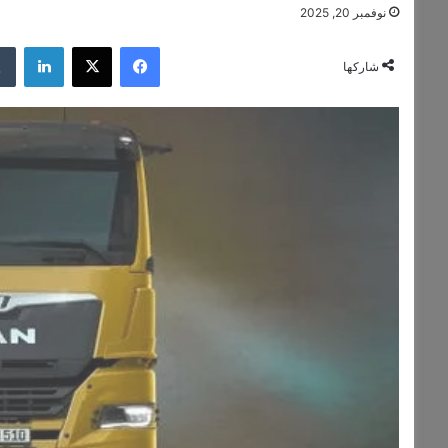
نوفمبر 20, 2025
فيسبوك
‫X
لينكدإن
شاركها