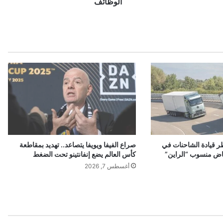
ت
الوظائف
"
و
و
ل
س
ت
ر
ي
ت
"
ب
ع
د
ر قيادة الشاحنات في
صراع الفيفا ويويفا يتصاعد.. تهديد بمقاطعة
ن
اض منسوب “الراين”
كأس العالم يضع إنفانتينو تحت الضغط
ت
أغسطس 7, 2026
ا
ئ
ج
"
إ
ن