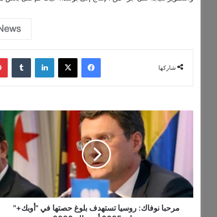
فيسبوك
‫X
لينكدإن
‏Tumblr
شاركها
م
ر
ح
ب
ا
ن
و
ف
ا
ك
مرحبا نوفاك: روسيا تستهدف بلوغ حصتها في "أوبك+"