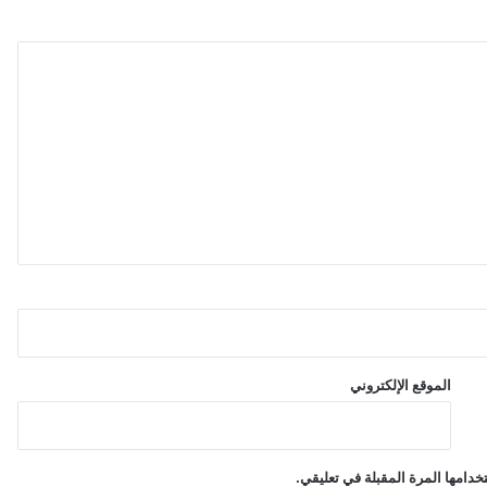
ف
ي
د
ي
ا
"
و
ب
ي
ا
ن
ا
ت
ا
ل
و
ظ
الموقع الإلكتروني
ا
ئ
ف
دامها المرة المقبلة في تعليقي.