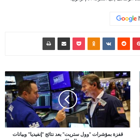
بينتيريست
‏Reddit
‏VKontakte
Odnoklassniki
‫Pocket
مشاركة عبر البريد
طباعة
ق
ف
ز
ة
ب
م
ؤ
ش
ر
ا
قفزة بمؤشرات "وول ستريت" بعد نتائج "إنفيديا" وبيانات