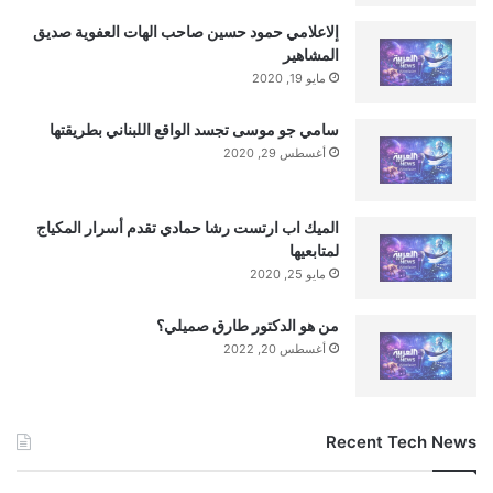
إلاعلامي حمود حسين صاحب الهات العفوية صديق
المشاهير
مايو 19, 2020
سامي جو موسى تجسد الواقع اللبناني بطريقتها
أغسطس 29, 2020
الميك اب ارتست رشا حمادي تقدم أسرار المكياج
لمتابعيها
مايو 25, 2020
من هو الدكتور طارق صميلي؟
أغسطس 20, 2022
al3rabiya.com — فتح باب التوبة تنتهي في غزة.. عملاء
الاحتلال يسلمون أنفسهم
Recent Tech News
التوبة
باب
تنتهي
غزة
فتح