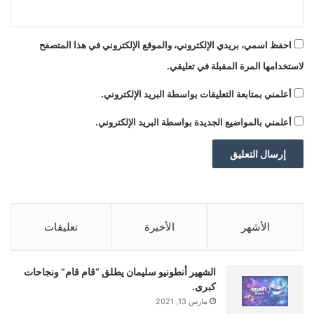
اقرأ أيضًا:
صراع الفيفا ويويفا يتصاعد.. تهديد بمقاطعة كأس
العالم يضع إنفانتينو تحت الضغط
احفظ اسمي، بريدي الإلكتروني، والموقع الإلكتروني في هذا المتصفح
الكاتب:
ahmadsh
لاستخدامها المرة المقبلة في تعليقي.
أعلمني بمتابعة التعليقات بواسطة البريد الإلكتروني.
تنويه من موقعنا
أعلمني بالمواضيع الجديدة بواسطة البريد الإلكتروني.
تم جلب هذا المحتوى بشكل آلي من المصدر:
yalebnan.org
بتاريخ:
2025-12-20 11:18:00
.
الآراء والمعلومات الواردة في هذا المقال لا تعبر بالضرورة عن
الأشهر
الأخيرة
تعليقات
رأي موقعنا والمسؤولية الكاملة تقع على عاتق المصدر
الأصلي.
الشهير أنطونيو سليمان يطلق “قام قام” ونجاحات
ملاحظة:
قد يتم استخدام الترجمة الآلية في بعض الأحيان لتوفير
كبرى.
هذا المحتوى.
مارس 13, 2021