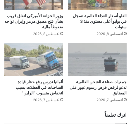
ط
ل
ف
ة
الأصلي.
ا
ا
الفاو أسعار الغذاء العالمية تسجل
وزير الخزانة الأميركي اتفاق قريب
ل
ل
في يوليو أعلى مستوى منذ 3
بشأن فتح مضيق هرمز وإيران تواجه
ع
ت
سنوات
ضغوطاً مالية
ملاحظة:
قد يتم استخدام الترجمة الآلية في بعض
ل
ل
أغسطس 8, 2026
أغسطس 8, 2026
م
ق
الأحيان لتوفير هذا المحتوى.
ا
ي
ء
ح
ا
ل
ل
م
اقرأ أيضًا:
ألمانيا تدرس رفع حظر قيادة
آ
ك
ث
ا
الشاحنات في العطلات بسبب انخفاض منسوب
ا
ف
جمعيات صناعة الشحن العالمية
ألمانيا تدرس رفع حظر قيادة
ر
تدعو لرفض فرض رسوم عبور على
الشاحنات في العطلات بسبب
ح
“الراين”
المضايق
انخفاض منسوب “الراين”
ي
ة
ش
م
أغسطس 7, 2026
أغسطس 7, 2026
ر
ر
شارك هذا الموضوع:
ح
ض
اترك تعليقاً
و
ا
ن
ل
ا
ح