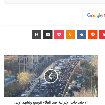
بينتيريست
‏Reddit
‏VKontakte
Odnoklassniki
‫Pocket
مشاركة عبر البريد
طباعة
ا
ل
ا
ح
ت
ج
ا
ج
ا
ت
الاحتجاجات الإيرانية ضد الغلاء تتوسع وتشهد أولى