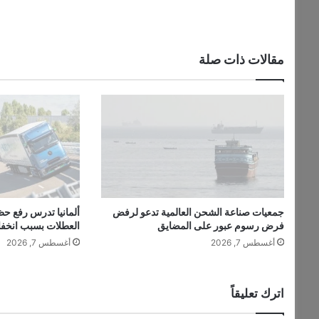
ل
2
0
2
مقالات ذات صلة
6
ب
ه
ا
ت
ف
ه
ا
ا
ل
جمعيات صناعة الشحن العالمية تدعو لرفض
ألمانيا تدرس رفع حظ
ج
فرض رسوم عبور على المضايق
العطلات بسبب انخف
د
أغسطس 7, 2026
أغسطس 7, 2026
ي
د
اترك تعليقاً