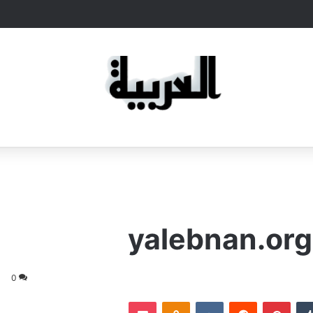
0
‏Tumblr
بينتيريست
‏Reddit
‏VKontakte
Odnoklassniki
‫Pocket