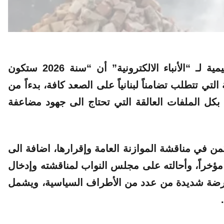
كشفت مصادر مواكبة للتطورات المحلية والاقليمية لـ “الأنباء الالكترونية” أن “سنة 2026 ستكون
تي تتطلب تضامناً لبنانياً على الصعد كافة، بدءاً من
بكل الملفات العالقة التي تحتاج الى جهود مضاعفة
ن في مناقشة الموازنة العامة وإقرارها، اضافة الى
 مؤخراً، وأحالته على مجلس النواب لمناقشته وإدخال
معارضة شديدة من عدد من الأطراف السياسية، ويشمل