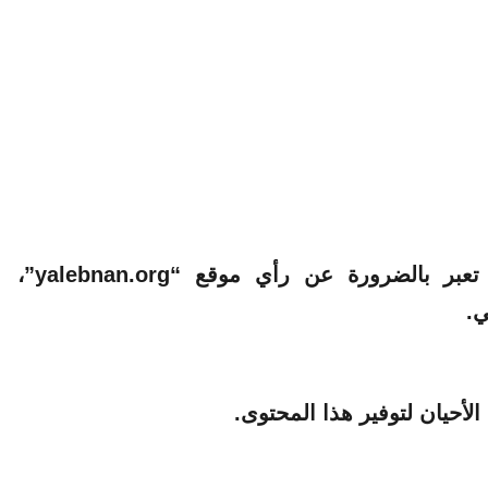
الآراء والمعلومات الواردة في هذا المقال لا تعبر بالضرورة عن رأي موقع “yalebnan.org”،
ي.
لأحيان لتوفير هذا المحتوى.