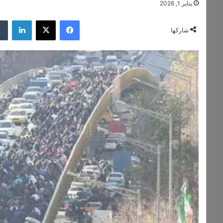
يناير 1, 2026
فيسبوك
‫X
لينكدإن
شاركها