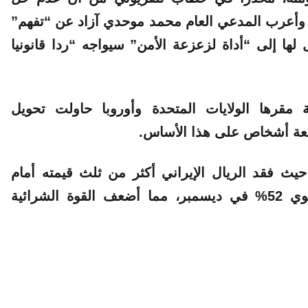
أعرب المدعي العام محمد موحدي آزاد عن “تفهم”
ها إلى “أداة لزعزعة الأمن” سيواجه “ردا قانونيا
قرها الولايات المتحدة وأوروبا حاولت تحويل
عة أشخاص على هذا الأساس.
ث فقد الريال الإيراني أكثر من ثلث قيمته أمام
الدولار خلال العام الماضي، وبلغ التضخم السنوي 52% في ديسمبر، مما أضعف القوة الشرائية