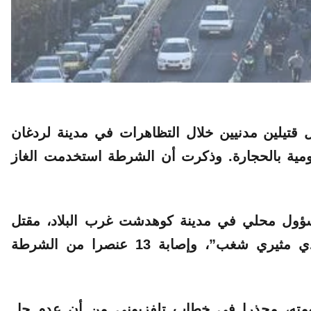
تيلين مدنيين خلال التظاهرات في مدينة لردغان
ومية بالحجارة. وذكرت أن الشرطة استخدمت الغاز
ؤول محلي في مدينة كوهدشت غرب البلاد، مقتل
عنصر في قوات “الباسيج” يبلغ 21 عاما “بأيدي مثيري شغب”، وإصابة 13 عنصرا من الشرطة
كومته، محذرا في خطاب تلفزيوني من أن عدم حل