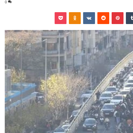
0
‏Tumblr
بينتيريست
‏Reddit
‏VKontakte
Odnoklassniki
‫Pocket