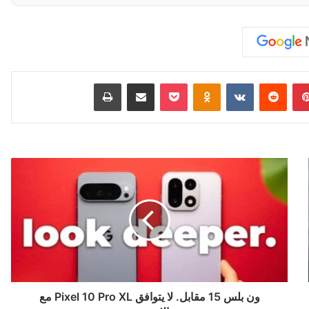
بينتيريست
‏Reddit
‏VKontakte
Odnoklassniki
‫Pocket
مشاركة عبر البريد
طباعة
و
ن
ب
ل
س
1
5
م
ق
ا
ون بلس 15 مقابل. لا يتوافق Pixel 10 Pro XL مع