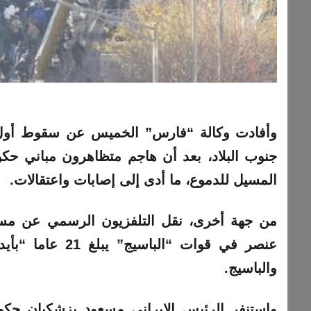
وأفادت وكالة “فارس” الخميس عن سقوط أول ق
جنوب البلاد، بعد أن هاجم متظاهرون مباني حك
المسيل للدموع، ما أدى إلى إصابات واعتقالات.
من جهة أخرى، نقل التلفزيون الرسمي عن مس
والباسيج.
واستنفر الرئيس الإيراني مسعود بزشكيان ح