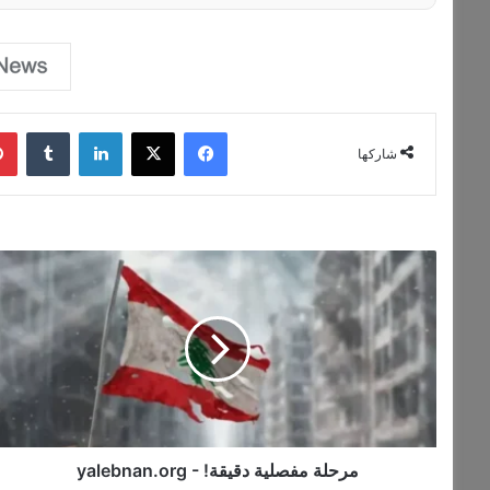
فيسبوك
‫X
لينكدإن
‏Tumblr
شاركها
م
ر
ح
ل
ة
م
ف
ص
ل
ي
مرحلة مفصلية دقيقة! - yalebnan.org