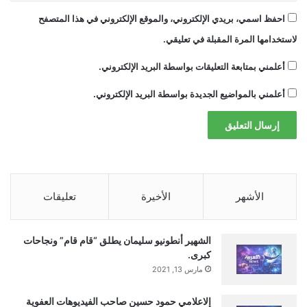
ع
الأسلاف المعاد بناؤها أسهل في الإنتاج في الكائنات
احفظ اسمي، بريدي الإلكتروني، والموقع الإلكتروني في هذا المتصفح
ن
الحية الدقيقة، مثل خلايا الخميرة، من نظيراتها
ص
لاستخدامها المرة المقبلة في تعليقي.
ر
الحديثة. وهذا أمر مهم، حيث يتم إنتاج شبائه القنب
ي
أعلمني بمتابعة التعليقات بواسطة البريد الإلكتروني.
بشكل متزايد باستخدام أساليب التكنولوجيا الحيوية.
أعلمني بالمواضيع الجديدة بواسطة البريد الإلكتروني.
يقول روبن فان فيلزن، الباحث في WUR، الذي
أجرى الدراسة مع زميله كلوي فيلارد: “ما بدا ذات
يوم “غير مكتمل” من الناحية التطورية، أصبح مفيدًا
للغاية”. “إن إنزيمات الأسلاف هذه أكثر قوة
الأشهر
الأخيرة
تعليقات
ومرونة من نسلها، مما يجعلها نقطة انطلاق جذابة
للغاية لتطبيقات جديدة في مجال التكنولوجيا
الشهير أنطونيو سليمان يطلق “قام قام” ونجاحات
كبرى.
الحيوية والأبحاث الصيدلانية.”
مارس 13, 2021
إلاعلامي حمود حسين صاحب الفيديوهات العفوية
على سبيل المثال، يشير فان فيلزين إلى أحد