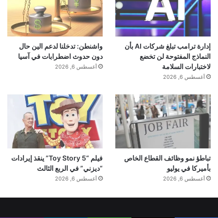
الحيوية النباتية
.
دوى: 10.1111/pbi.70475
إدارة ترامب تبلغ شركات AI بأن
واشنطن: تدخلنا لدعم الين حال
لا تفوت أي اختراق: انضم إلى النشرة الإخبارية
النماذج المفتوحة لن تخضع
دون حدوث اضطرابات في آسيا
لاختبارات السلامة
أغسطس 6, 2026
SciTechDaily.
أغسطس 6, 2026
تابعونا على جوجل و أخبار جوجل.
■ مصدر الخبر الأصلي
تباطؤ نمو وظائف القطاع الخاص
فيلم “Toy Story 5” ينقذ إيرادات
بأميركا في يوليو
“ديزني” في الربع الثالث
نشر لأول مرة على:
yalebnan.org
أغسطس 6, 2026
أغسطس 6, 2026
تاريخ النشر:
2026-01-09 06:14:00
الكاتب:
ahmadsh