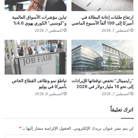
ف
ا
مسؤولة عن إنتاج رباعي هيدروكانابينول (THC)
ا
ل
ن
د
واتفاقية التنوع البيولوجي (CBD) وCBC، مع ضبط
ارتفاع طلبات إعانة البطالة في
تباين مؤشرات الأسواق العالمية
ع
و
أميركا إلى 199 ألفاً الأسبوع الماضي
و”كوسبي” الكوري يهوي 4.6%
كل إنزيم لصنع مركب معين. وجد فريق
ن
ل
أغسطس 7, 2026
أغسطس 7, 2026
د
ي
Wageningen أن هذا التخصص تطور مع مرور
م
و
ف
س
الوقت. يمكن للسلف الأقدم لهذه الإنزيمات إنتاج
ت
ي
العديد من شبائه القنب في وقت واحد. في وقت
ر
ا
ق
س
لاحق من تطور القنب، سمحت ازدواج الجينات لهذه
م
ا
ص
الإنزيمات بالتباعد، مما أدى في النهاية إلى ظهور
ت
“راينميتال” تخفض توقعاتها للإيرادات
تباطؤ نمو وظائف القطاع الخاص
ي
ه
إلى نحو 16 مليار دولار في 2026
بأميركا في يوليو
إنزيمات متميزة ركز كل منها على إنتاج مادة قنب
ر
ا
أغسطس 7, 2026
أغسطس 6, 2026
ي
ف
واحدة.
ب
ي
اترك تعليقاً
ا
ا
ل
وللكشف عن هذا التاريخ، طبق الباحثون طريقة
ل
غ
ض
لن يتم نشر عنوان بريدك الإلكتروني.
الحقول الإلزامية مشار إليها بـ
*
تسمى إعادة بناء تسلسل الأجداد. عن طريق
ا
ف
ل
ة