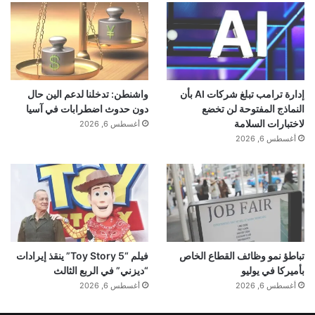
نشر لأول مرة على:
yalebnan.org
تاريخ النشر:
2026-01-10 02:17:00
الكاتب:
ahmadsh
إدارة ترامب تبلغ شركات AI بأن
واشنطن: تدخلنا لدعم الين حال
تنويه من موقعنا
النماذج المفتوحة لن تخضع
دون حدوث اضطرابات في آسيا
لاختبارات السلامة
أغسطس 6, 2026
تم جلب هذا المحتوى بشكل آلي من المصدر:
أغسطس 6, 2026
yalebnan.org
بتاريخ:
2026-01-10 02:17:00
.
الآراء والمعلومات الواردة في هذا المقال لا تعبر بالضرورة عن
رأي موقعنا والمسؤولية الكاملة تقع على عاتق المصدر
الأصلي.
ملاحظة:
قد يتم استخدام الترجمة الآلية في بعض الأحيان لتوفير
تباطؤ نمو وظائف القطاع الخاص
فيلم “Toy Story 5” ينقذ إيرادات
هذا المحتوى.
بأميركا في يوليو
“ديزني” في الربع الثالث
أغسطس 6, 2026
أغسطس 6, 2026