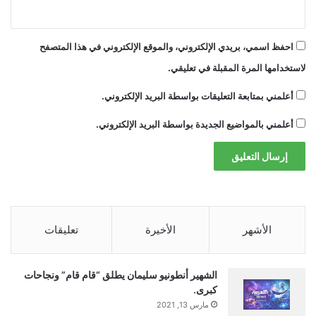
ي
للشركة.
ة
إ
احفظ اسمي، بريدي الإلكتروني، والموقع الإلكتروني في هذا المتصفح
ل
لنكون واضحين، تم إطلاق ChatGPT بعد بضعة
ى
لاستخدامها المرة المقبلة في تعليقي.
ل
أشهر
قبل
ذلك، ولكن الطفرة الفعلية حدثت في
ب
أعلمني بمتابعة التعليقات بواسطة البريد الإلكتروني.
وقت لاحق. سارعت شركة Meta إلى تكييف رؤيتها
ن
أعلمني بالمواضيع الجديدة بواسطة البريد الإلكتروني.
ا
مع الإصدار الثاني من نظارتها، وهي كذلك لا تزال
ن
تجني الفوائد من تلك الخطوة مثل بقية السوق
يتدافع للرد.
أخيرًا، أعلنت شركة OpenAI أيضًا أنها تعمل على
الأشهر
الأخيرة
تعليقات
مجموعة من الأجهزة القائمة على الذكاء
الاصطناعي، لكنها قامت بذلك حتى الآن تم تأكيده
الشهير أنطونيو سليمان يطلق “قام قام” ونجاحات
كبرى.
فقط أن منتجها الأول لن يكون عبارة عن مجموعة
مارس 13, 2021