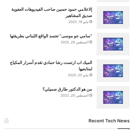
من سماعات الأذن التي تعمل بالذكاء الاصطناعي،
إلاعلامي حمود حسين صاحب الفيديوهات العفوية
أو جهاز يمكن ارتداؤه.
صديق المشاهير
مايو 19, 2020
ما هو رأيك فيما يمكن أن يعنيه منتج الذكاء
“سامي جو موسى” تجسد الواقع اللبناني بطريقتها
الاصطناعي “المرتكز على الإنسان”؟ اسمحوا لنا
أغسطس 29, 2020
أن نعرف في التعليقات.
الميك اب ارتست رشا حمادي تقدم أسرار المكياج
عروض الإكسسوارات على أمازون
لمتابعيها
FTC: نحن نستخدم الروابط التابعة التلقائية لكسب
مايو 25, 2020
الدخل.
أكثر.
من هو الدكتور طارق صميلي؟
أغسطس 20, 2022
Recent Tech News
■ مصدر الخبر الأصلي