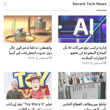
Recent Tech News
إدارة ترامب تبلغ شركات AI بأن
واشنطن: تدخلنا لدعم الين حال
النماذج المفتوحة لن تخضع
دون حدوث اضطرابات في آسيا
لاختبارات السلامة
أغسطس 6, 2026
أغسطس 6, 2026
تباطؤ نمو وظائف القطاع الخاص
فيلم “Toy Story 5” ينقذ إيرادات
بأميركا في يوليو
“ديزني” في الربع الثالث