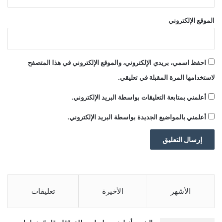
ل
ا
س
ز
الموقع الإلكتروني
ي
ي
ب
ل
ر
ا
احفظ اسمي، بريدي الإلكتروني، والموقع الإلكتروني في هذا المتصفح
ن
ي
لاستخدامها المرة المقبلة في تعليقي.
ن
أعلمني بمتابعة التعليقات بواسطة البريد الإلكتروني.
ف
س
أعلمني بالمواضيع الجديدة بواسطة البريد الإلكتروني.
ه
أ
م
رً
ا
■ مصدر الخبر الأصلي
ط
ب
نشر لأول مرة على:
yalebnan.org
الأشهر
الأخيرة
تعليقات
ي
ع
تاريخ النشر:
2026-01-15 20:47:00
يً
الكاتب:
ahmadsh