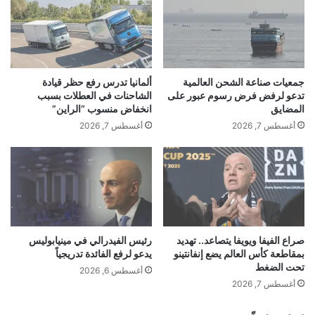
ص
o
د
t
المصدر:rbc.ru
ق
ا
ا
ل
ء
ت
إقرأ المزيد
ا
ا
جمعيات صناعة الشحن العالمية
ألمانيا تدرس رفع حظر قيادة
ل
ب
تدعو لرفض فرض رسوم عبور على
الشاحنات في العطلات بسبب
ذ
ع
المضايق
انخفاض منسوب “الراين”
ك
ل
أغسطس 7, 2026
أغسطس 7, 2026
ا
ج
■ مصدر الخبر الأصلي
ء
ه
ا
ة
ل
نشر لأول مرة على:
arabic.rt.com
خ
ا
ا
ص
ر
تاريخ النشر:
2026-01-15 15:31:00
ط
ج
ن
ي
صراع الفيفا ويويفا يتصاعد.. تهديد
رئيس الفيدرالي في مينيابوليس
ا
بمقاطعة كأس العالم يضع إنفانتينو
يدعو لرفع الفائدة تدريجياً
ة
الكاتب:
ع
تحت الضغط
ع
أغسطس 6, 2026
ي
ل
أغسطس 7, 2026
تنويه من موقع “yalebnan.org”:
،
ى
و
W