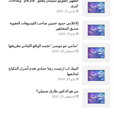
ا
الشهير أنطونيو سليمان يطلق “قام قام” ونجاحات
كبرى.
مارس 13, 2021
تنويه من موقعنا
إلاعلامي حمود حسين صاحب الفيديوهات العفوية
تم جلب هذا المحتوى بشكل آلي من المصدر:
صديق المشاهير
yalebnan.org
مايو 19, 2020
بتاريخ:
2026-01-15 20:47:00
.
الآراء والمعلومات الواردة في هذا المقال لا تعبر بالضرورة عن
“سامي جو موسى” تجسد الواقع اللبناني بطريقتها
رأي موقعنا والمسؤولية الكاملة تقع على عاتق المصدر
أغسطس 29, 2020
الأصلي.
ملاحظة:
قد يتم استخدام الترجمة الآلية في بعض الأحيان لتوفير
الميك اب ارتست رشا حمادي تقدم أسرار المكياج
هذا المحتوى.
لمتابعيها
مايو 25, 2020
من هو الدكتور طارق صميلي؟
أغسطس 20, 2022