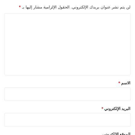
ي
ق
لن يتم نشر عنوان بريدك الإلكتروني.
الحقول الإلزامية مشار إليها بـ
*
ا
و
و
ق
ا
ا
س
ل
ل
د
ب
ت
ر
ع
ا
ل
ز
ي
ي
ل
ق
*
الاسم
*
البريد الإلكتروني
*
الموقع الإلكتروني