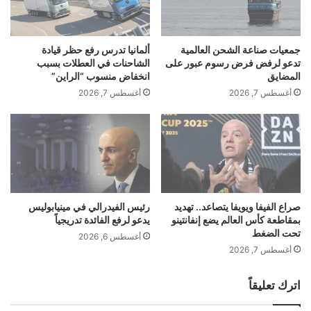
ئ
نشر لأول مرة على:
yalebnan.org
ج
ن
تاريخ النشر:
2026-01-16 03:46:00
ي
ا
ة
ف
جمعيات صناعة الشحن العالمية
ألمانيا تدرس رفع حظر قيادة
الكاتب:
ahmadsh
ع
م
تدعو لرفض فرض رسوم عبور على
الشاحنات في العطلات بسبب
ل
ف
المضايق
انخفاض منسوب “الراين”
ى
ا
أغسطس 7, 2026
أغسطس 7, 2026
تنويه من موقعنا
W
و
h
ض
تم جلب هذا المحتوى بشكل آلي من المصدر:
a
ا
yalebnan.org
t
ت
بتاريخ:
2026-01-16 03:46:00
.
s
ا
A
الآراء والمعلومات الواردة في هذا المقال لا تعبر بالضرورة عن
ل
p
د
رأي موقعنا والمسؤولية الكاملة تقع على عاتق المصدر
p
م
صراع الفيفا ويويفا يتصاعد.. تهديد
رئيس الفيدرالي في مينيابوليس
الأصلي.
ف
بمقاطعة كأس العالم يضع إنفانتينو
يدعو لرفع الفائدة تدريجياً
ج
تحت الضغط
ي
ملاحظة:
قد يتم استخدام الترجمة الآلية في بعض الأحيان لتوفير
ب
أغسطس 6, 2026
إ
ي
هذا المحتوى.
أغسطس 7, 2026
ي
ن
ط
د
اترك تعليقاً
ا
م
ل
ش