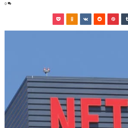
0
‏Tumblr
بينتيريست
‏Reddit
‏VKontakte
Odnoklassniki
‫Pocket