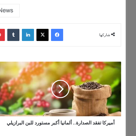
فيسبوك
‫X
لينكدإن
‏Tumblr
شاركها
أ
م
ي
ر
ك
ا
ت
ف
ق
د
أميركا تفقد الصدارة.. ألمانيا أكبر مستورد للبن البرازيلي
ا
ل