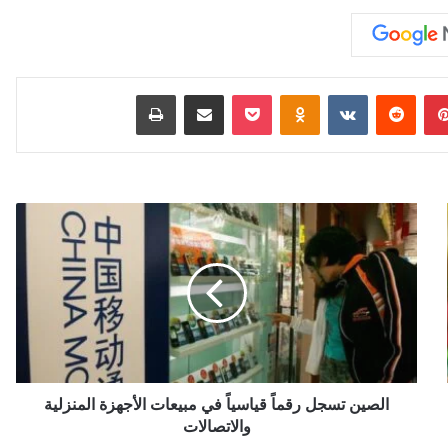
بينتيريست
‏Reddit
‏VKontakte
Odnoklassniki
‫Pocket
مشاركة عبر البريد
طباعة
ا
ل
ص
ي
ن
ت
س
ج
ل
ر
الصين تسجل رقماً قياسياً في مبيعات الأجهزة المنزلية
ق
والاتصالات
م