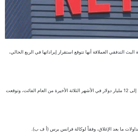
ثاء، بعد أن أعلنت منصة البث التدفقي العملاقة أنها تتوقع استقرار إيراداتها في الربع الحالي،
وحققت “نتفليكس” أرباحاً بلغت 2.4 مليار دولار من إيرادات وصلت إلى 12 مليار دولار في الأشهر الثلاثة الأخيرة من العام الفائت، وتوقعت