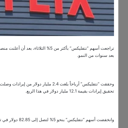
تراجعت أسهم “نتفليكس” بأكثر من 5% الثلا
بعد سنوات من النمو.
تحقيق إيرادات بقيمة 12.1 مليار دولار في هذا الربع.
وانخفضت أسهم “نتفليكس” بنحو 5% لتصل إلى 82.85 دولار في تداولات ما بعد الإغلاق، وفقاً لوكالة فرانس برس (أ ف ب).