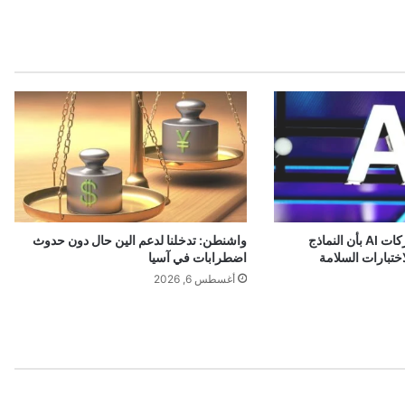
اً
ق
ي
ا
س
ي
اً
ف
ي
م
ب
ي
إدارة ترامب تبلغ شركات AI بأن النماذج
واشنطن: تدخلنا لدعم الين حال دون حدوث
ع
ختبارات السلامة
اضطرابات في آسيا
ا
أغسطس 6, 2026
ت
ا
ل
أ
ج
ه
ز