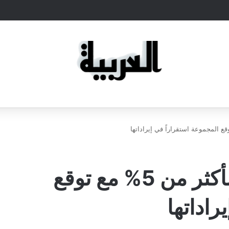
تراجع أسهم “نتفليكس” بأكثر من 5% مع توقع
راداتها