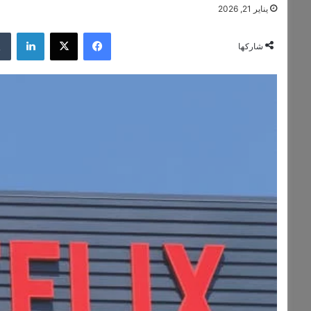
يناير 21, 2026
فيسبوك
‫X
لينكدإن
شاركها