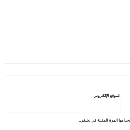
ة
ا
ل
م
ن
ز
ل
ي
ة
و
ا
ل
ا
ت
ص
ا
الموقع الإلكتروني
ل
ا
ت
دامها المرة المقبلة في تعليقي.