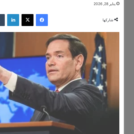
يناير 28, 2026
فيسبوك
‫X
لينكدإن
شاركها