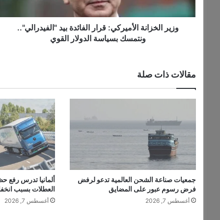
ز
ا
ن
وزير الخزانة الأميركي: قرار الفائدة بيد "الفيدرالي"..
ة
ونتمسك بسياسة الدولار القوي
ا
ل
أ
مقالات ذات صلة
م
ي
ر
ك
ي
:
ق
ر
ا
ر
جمعيات صناعة الشحن العالمية تدعو لرفض
ألمانيا تدرس رفع حظ
ا
فرض رسوم عبور على المضايق
العطلات بسبب انخف
ل
أغسطس 7, 2026
أغسطس 7, 2026
ف
ا