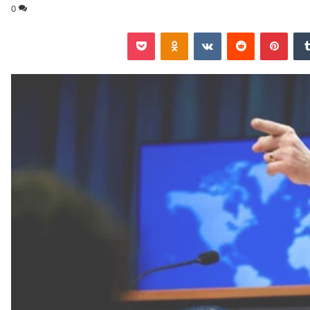
0
‏Tumblr
بينتيريست
‏Reddit
‏VKontakte
Odnoklassniki
‫Pocket