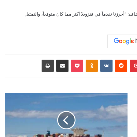
: “أحرزنا تقدماً في فنزويلا أكثر مما كان متوقعاً، والتمثيل
بينتيريست
‏Reddit
‏VKontakte
Odnoklassniki
‫Pocket
مشاركة عبر البريد
طباعة
ا
ل
ع
و
ا
ص
ف