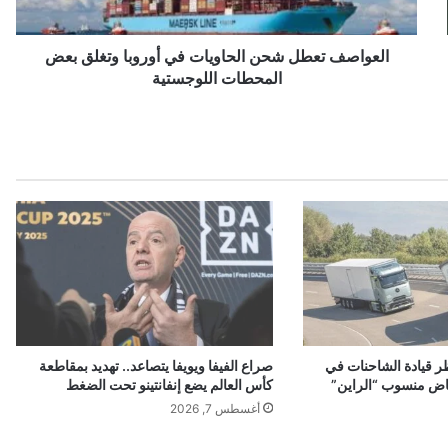
ت
ع
ط
العواصف تعطل شحن الحاويات في أوروبا وتغلق بعض
ل
المحطات اللوجستية
ش
ح
ن
ا
ل
ح
ا
و
ي
ا
ت
ف
ي
ر قيادة الشاحنات في
صراع الفيفا ويويفا يتصاعد.. تهديد بمقاطعة
أ
اض منسوب “الراين”
كأس العالم يضع إنفانتينو تحت الضغط
و
أغسطس 7, 2026
ر
و