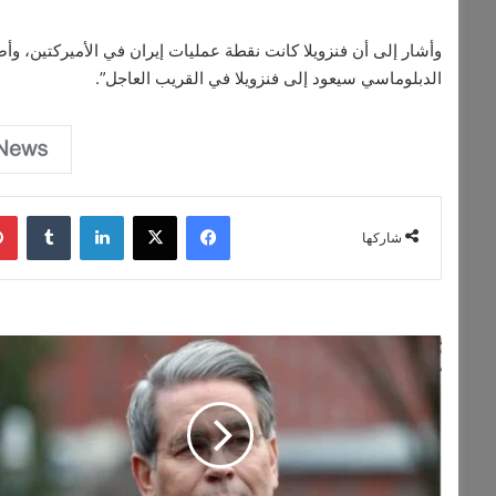
وأشار إلى أن فنزويلا كانت نقطة عمليات إيران في الأميركتين، وأضاف
الدبلوماسي سيعود إلى فنزويلا في القريب العاجل”.
فيسبوك
‫X
لينكدإن
‏Tumblr
شاركها
و
ز
ي
ر
ا
ل
خ