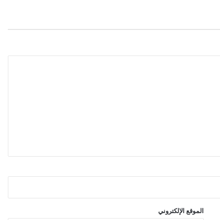
ب
ا
و
ت
غ
ل
ق
ب
ع
ض
ا
ل
م
ح
ط
ا
ت
ا
ل
ل
و
الموقع الإلكتروني
ج