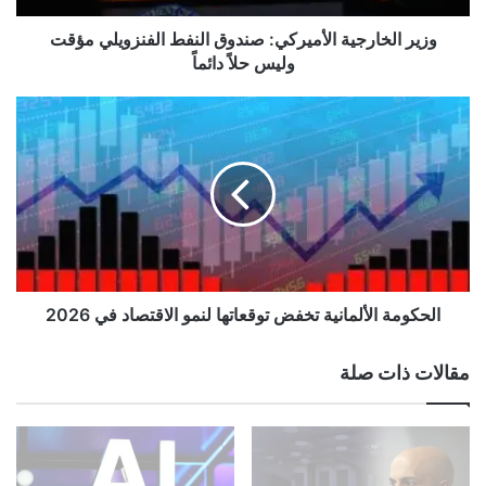
ر
ج
وزير الخارجية الأميركي: صندوق النفط الفنزويلي مؤقت
ي
وليس حلاً دائماً
ة
ا
ا
ل
ل
أ
ح
م
ك
ي
و
ر
م
ك
ة
ي
ا
:
ل
ص
أ
الحكومة الألمانية تخفض توقعاتها لنمو الاقتصاد في 2026
ن
ل
د
م
مقالات ذات صلة
و
ا
ق
ن
ا
ي
ل
ة
ن
ت