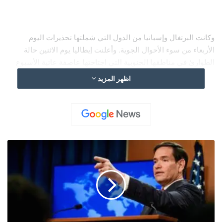
وكانت البرتغال وإسبانيا من الدول التي شملتها تحذيرات اليوم
الأربعاء من سوء الأحوال الجوية. وأعلنت إيطاليا يوم الاثنين حالة
الطوارئ في مناطقها الجنوبية التي اجتاحتها عاصفة عاتية الأسبوع
الماضي، وفقاً لـ”رويترز”.
اظهر المزيد
و
ز
ي
ر
ا
ل
خ
ا