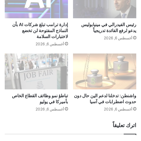
ف
خ
ط
ف
ا
ض
ل
ت
رئيس الفيدرالي في مينيابوليس
إدارة ترامب تبلغ شركات AI بأن
ف
و
يدعو لرفع الفائدة تدريجياً
النماذج المفتوحة لن تخضع
ن
ق
لاختبارات السلامة
أغسطس 6, 2026
ز
ع
أغسطس 6, 2026
و
ا
ي
ت
ل
ه
ي
ا
م
ل
ؤ
ن
ق
م
ت
و
واشنطن: تدخلنا لدعم الين حال دون
تباطؤ نمو وظائف القطاع الخاص
و
حدوث اضطرابات في آسيا
بأميركا في يوليو
ا
ل
ل
أغسطس 6, 2026
أغسطس 6, 2026
ي
ا
س
ق
اترك تعليقاً
ح
ت
ل
ص
اً