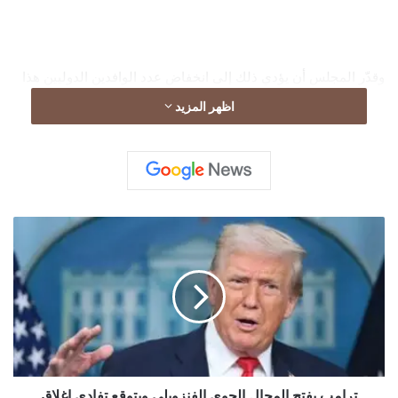
وقدّر المجلس أن يؤدي ذلك إلى انخفاض عدد الوافدين الدوليين هذا
العام بمقدار 4.7 مليون زائر، أي بنسبة 24% عن المعدلات المعتادة،
اظهر المزيد
وربما يُقلل من فرص العمل في قطاع السياحة الأميركي بمقدار 157
ألف وظيفة، وفقاً لوكالة “فرانس برس”.
ت
ر
ا
م
ب
ي
ف
ت
ح
ا
ترامب يفتح المجال الجوي الفنزويلي ويتوقع تفادي إغلاق