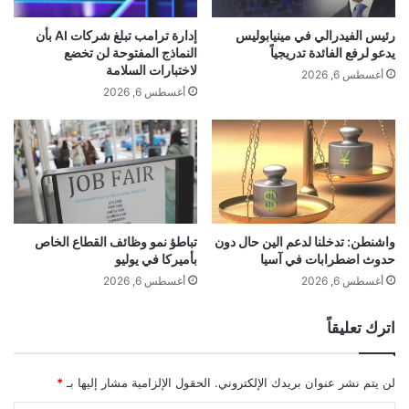
ت
ن
و
ي
رئيس الفيدرالي في مينيابوليس
إدارة ترامب تبلغ شركات AI بأن
ق
6
يدعو لرفع الفائدة تدريجياً
النماذج المفتوحة لن تخضع
ع
م
لاختبارات السلامة
أغسطس 6, 2026
ت
ص
أغسطس 6, 2026
ف
ا
ا
ن
د
ع
ي
أ
إ
د
غ
و
ل
ي
ا
ة
واشنطن: تدخلنا لدعم الين حال دون
تباطؤ نمو وظائف القطاع الخاص
ق
حدوث اضطرابات في آسيا
بأميركا في يوليو
ف
ا
ي
أغسطس 6, 2026
أغسطس 6, 2026
ل
أ
ح
م
اترك تعليقاً
ك
ي
و
ر
م
ك
لن يتم نشر عنوان بريدك الإلكتروني.
الحقول الإلزامية مشار إليها بـ
*
ة
ا