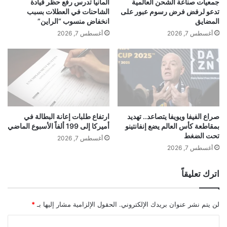
جمعيات صناعة الشحن العالمية
ألمانيا تدرس رفع حظر قيادة
ا
ل
تدعو لرفض فرض رسوم عبور على
الشاحنات في العطلات بسبب
ر
ى
المضايق
انخفاض منسوب “الراين”
ة
أ
أغسطس 7, 2026
أغسطس 7, 2026
1
د
0
ن
أ
ى
ض
م
ع
س
ا
ت
ف
و
ن
ى
صراع الفيفا ويويفا يتصاعد.. تهديد
ارتفاع طلبات إعانة البطالة في
و
بمقاطعة كأس العالم يضع إنفانتينو
أميركا إلى 199 ألفاً الأسبوع الماضي
ف
تحت الضغط
ا
ي
أغسطس 7, 2026
ة
6
أغسطس 7, 2026
ا
أ
ل
ش
اترك تعليقاً
ش
ه
م
ر
س
لن يتم نشر عنوان بريدك الإلكتروني.
الحقول الإلزامية مشار إليها بـ
*
ا