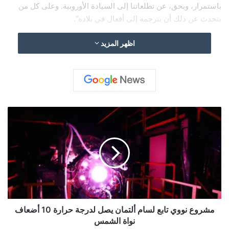
باستمرار، وبحق، عن تطلعاتنا إلى السيادة الأوروبية. وعلى كل من
يتحدث عن ذلك أن يترجمه إلى أفعال في بلاده”.
اظهر المزيد
م
ش
ر
و
ع
ن
و
و
ي
ت
مشروع نووي تابع لسام ألتمان يصل لدرجة حرارة 10 أضعاف
ا
نواة الشمس