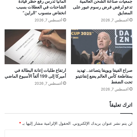
جمعيات صناعة الشحن العالمية
ألمانيا تدرس رفع حظر قيادة
د
ت
تدعو لرفض فرض رسوم عبور على
الشاحنات في العطلات بسبب
ف
ح
المضايق
انخفاض منسوب “الراين”
ا
خ
أغسطس 7, 2026
أغسطس 7, 2026
ع
ي
ي
م
ة
ح
ك
ا
ي
ا
صراع الفيفا ويويفا يتصاعد.. تهديد
ارتفاع طلبات إعانة البطالة في
بمقاطعة كأس العالم يضع إنفانتينو
أميركا إلى 199 ألفاً الأسبوع الماضي
ت
تحت الضغط
"
أغسطس 7, 2026
ا
أغسطس 7, 2026
ل
ر
اترك تعليقاً
م
ض
ا
لن يتم نشر عنوان بريدك الإلكتروني.
الحقول الإلزامية مشار إليها بـ
*
ن
ي
ا