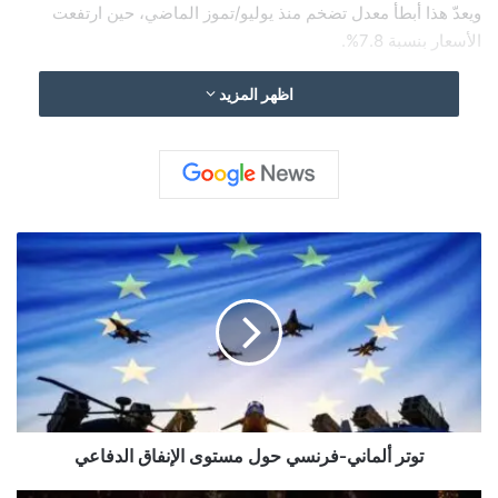
ويعدّ هذا أبطأ معدل تضخم منذ يوليو/تموز الماضي، حين ارتفعت
الأسعار بنسبة 7.8%.
اظهر المزيد
ت
و
ت
ر
أ
ل
م
ا
ن
ي
توتر ألماني‑فرنسي حول مستوى الإنفاق الدفاعي
‑