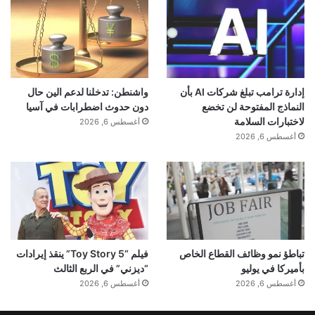
Drink) ومنتجات كريتوس (KRATOS) الوظيفية. تعمل الشركة عبر
شبكة توزيع دولية تمتد لأكثر من 50 دولة، وتستهدف أسواق الخليج
والشرق الأوسط وأوروبا بمنتجات مُصمَّمة للمستهلك الباحث عن
الأداء الحقيقي. العلامة متاحة عالمياً عبر drinkkratos.com.
إدارة ترامب تبلغ شركات AI بأن
واشنطن: تدخلنا لدعم الين حال
النماذج المفتوحة لن تخضع
دون حدوث اضطرابات في آسيا
لاختبارات السلامة
أغسطس 6, 2026
إدارة التسويق العالمي والاتصالات المؤسسية
أغسطس 6, 2026
كريتوس آند كو (KRATOS & Co.) | لشبونة، البرتغال
www.drinkkratos.com
| @kratos.global
تباطؤ نمو وظائف القطاع الخاص
فيلم “Toy Story 5” ينقذ إيرادات
بأميركا في يوليو
“ديزني” في الربع الثالث
أغسطس 6, 2026
أغسطس 6, 2026