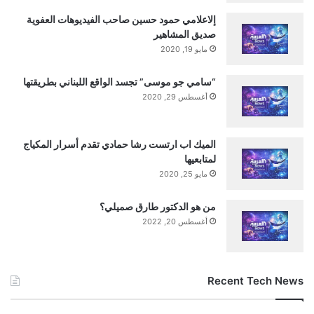
لنقطة مرجعية يسهل قياسها وتذكّرها، ما يُيسّر على الشركاء
إلاعلامي حمود حسين صاحب الفيديوهات العفوية
والموزعين والمستثمرين تتبّع مسار النمو من لحظة صفر واضحة
صديق المشاهير
ومحددة.
مايو 19, 2020
“سامي جو موسى” تجسد الواقع اللبناني بطريقتها
أغسطس 29, 2020
كريتوس (KRATOS) تدرك أن السوق لا يتذكر المنتجات التي تأتي
بهدوء. وكريتوس إكستريم (KRATOS XTREME) لم يُصمَّم ليأتي
بهدوء.
الميك اب ارتست رشا حمادي تقدم أسرار المكياج
لمتابعيها
مايو 25, 2020
من هو الدكتور طارق صميلي؟
نبذة عن كريتوس آند كو (KRATOS & Co.)
أغسطس 20, 2022
Recent Tech News
كريتوس آند كو (KRATOS & Co.)، المقرّ في لشبونة بالبرتغال، هي
الشركة المطوِّرة لمشروب طاقة كريتوس (KRATOS Energy