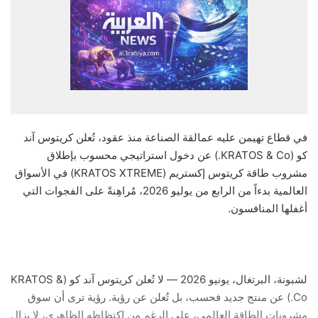
في قطاع تهيمن عليه عمالقة الصناعة منذ عقود، تُعلن كريتوس آند
كو (KRATOS & Co.) عن دخول استراتيجي محسوب بإطلاق
مشروب طاقة كريتوس إكستريم (KRATOS XTREME) في الأسواق
العالمية بدءاً من الرابع من يوليو 2026، مُراهِنةً على الفجوات التي
أغفلها المنافسون.
لشبونة، البرتغال، يونيو 2026 — لا تُعلن كريتوس آند كو (KRATOS &
Co.) عن منتج جديد فحسب، بل تُعلن عن رؤية. رؤية ترى أن سوق
مشروبات الطاقة العالمي، على الرغم من اكتظاظه الظاهري، لا يزال