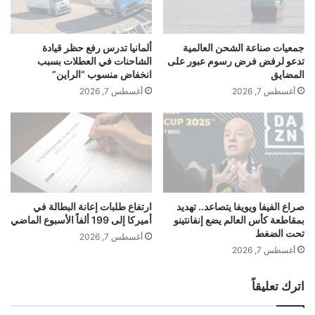
ن
ا
تُ
ه
ق
ر
جمعيات صناعة الشحن العالمية
ألمانيا تدرس رفع حظر قيادة
رِّ
ب
تدعو لرفض فرض رسوم عبور على
الشاحنات في العطلات بسبب
ر
س
المضايق
انخفاض منسوب “الراين”
ع
ب
أغسطس 7, 2026
أغسطس 7, 2026
ل
ب
ا
أ
م
ز
ة
م
ن
ة
ا
ق
ش
ط
ئ
ا
صراع الفيفا ويويفا يتصاعد.. تهديد
ارتفاع طلبات إعانة البطالة في
ة
بمقاطعة كأس العالم يضع إنفانتينو
أميركا إلى 199 ألفاً الأسبوع الماضي
ع
تحت الضغط
أ
ا
أغسطس 7, 2026
ن
ل
أغسطس 7, 2026
تُ
ص
ن
ل
اترك تعليقاً
ا
ب
ف