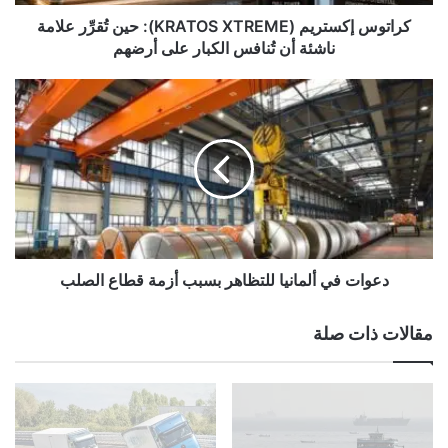
س
ت
كراتوس إكستريم (KRATOS XTREME): حين تُقرِّر علامة
ر
ناشئة أن تُنافس الكبار على أرضهم
ي
م
د
(
ع
K
و
R
ا
A
ت
T
ف
O
ي
S
أ
X
ل
T
م
دعوات في ألمانيا للتظاهر بسبب أزمة قطاع الصلب
R
ا
E
ن
مقالات ذات صلة
M
ي
E
ا
)
ل
:
ل
ح
ت
ي
ظ