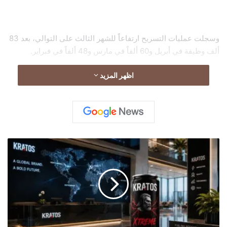
وسجلت عمليات التسريح ارتفاعاً للشهر الثالث على التوالي، بعد 83
ألف وظيفة في أبريل و60 ألفاً في مارس و48 ألفاً في فبراير.
اظهر المزيد
ك
ر
ا
ت
و
س
إ
ك