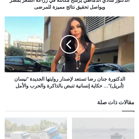
ي
ويواصل تحقيق نتائج مميزة للمرضى
ا
ل
ا
د
ل
م
د
ا
ك
ط
ت
ي
و
ي
ر
ر
ة
س
ج
خ
ن
الدكتورة جنان رضا تستعد لإصدار روايتها الجديدة "نيسان
م
ا
(أبريل)"... حكاية إنسانية تنبض بالذاكرة والحرب والأمل
ك
ن
ا
ر
مقالات ذات صلة
ن
ض
ت
ا
ه
ت
ف
س
ي
ت
ز
ع