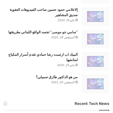
ل
ح
إلاعلامي حمود حسين صاحب الفيديوهات العفوية
ر
صديق المشاهير
ب
مايو 19, 2020
و
ا
“سامي جو موسى” تجسد الواقع اللبناني بطريقتها
ل
أغسطس 29, 2020
أ
م
ل
الميك اب ارتست رشا حمادي تقدم أسرار المكياج
لمتابعيها
مايو 25, 2020
من هو الدكتور طارق صميلي؟
أغسطس 20, 2022
Recent Tech News