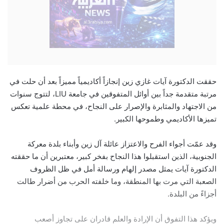
حققت الدكتورة آيات غازي زين إنجازاً أكاديمياً مميزاً بعد أن حلت في
مرتبة متقدمة جداً بين أوائل المتفوقين في جامعة LIU، لتتوج سنوات
من الاجتهاد والمثابرة والإصرار على النجاح، في محطة علمية تعكس
تميزها الأكاديمي وطموحها الكبير.
وقد عمّت أجواء الفرح والاعتزاز عائلة آل زين وأبناء بلدة معركة
الجنوبية، الذين استقبلوا هذا النجاح بفخر كبير، معتبرين أن ما حققته
الدكتورة آيات يمثل مصدر إلهام ورسالة أمل في ظل الظروف
الصعبة التي مرت بها المنطقة، وما خلفته الحرب من أضرار طالت
أجزاءً من البلدة.
ويؤكد هذا التفوق أن الإرادة والعلم قادران على تجاوز أصعب