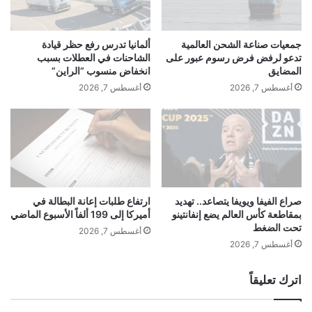
ر
د
ا
ل
ع
إ
جمعيات صناعة الشحن العالمية
ألمانيا تدرس رفع حظر قيادة
ة
ص
تدعو لرفض فرض رسوم عبور على
الشاحنات في العطلات بسبب
ا
د
المضايق
انخفاض منسوب “الراين”
ل
ا
أغسطس 7, 2026
أغسطس 7, 2026
ش
ر
ع
ر
ر
و
ب
ا
م
ي
ص
ت
ر
ه
و
ا
صراع الفيفا ويويفا يتصاعد.. تهديد
ارتفاع طلبات إعانة البطالة في
ي
بمقاطعة كأس العالم يضع إنفانتينو
أميركا إلى 199 ألفاً الأسبوع الماضي
ا
تحت الضغط
و
ل
أغسطس 7, 2026
ا
ج
أغسطس 7, 2026
ص
د
ل
ي
اترك تعليقاً
ت
د
ح
ة