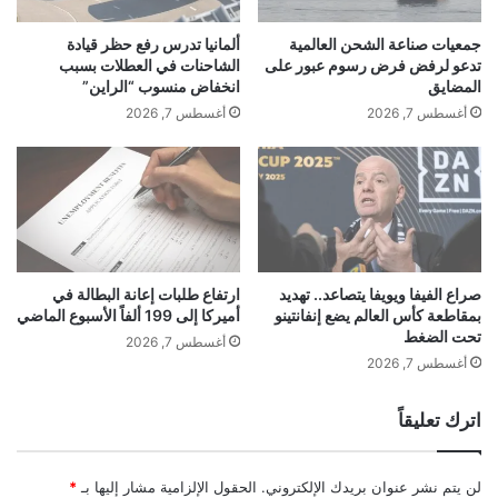
ف
ط
ي
ر
جمعيات صناعة الشحن العالمية
ألمانيا تدرس رفع حظر قيادة
ر
ح
تدعو لرفض فرض رسوم عبور على
الشاحنات في العطلات بسبب
س
ع
المضايق
انخفاض منسوب “الراين”
ا
م
أغسطس 7, 2026
أغسطس 7, 2026
ت
ل
ش
غ
ي
ن
د
ا
ب
ئ
ي
ي
ي
ج
و
د
صراع الفيفا ويويفا يتصاعد.. تهديد
ارتفاع طلبات إعانة البطالة في
ا
بمقاطعة كأس العالم يضع إنفانتينو
أميركا إلى 199 ألفاً الأسبوع الماضي
ي
تحت الضغط
ك
د
أغسطس 7, 2026
ب
أغسطس 7, 2026
ا
ل
اترك تعليقاً
ح
د
ث
لن يتم نشر عنوان بريدك الإلكتروني.
الحقول الإلزامية مشار إليها بـ
*