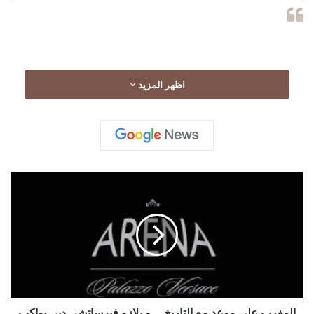
اظهر المزيد
ا
ل
م
غ
ر
ب
View this post on Instagram
ع
ل
ى
م
المغرب على موعد مع التاريخ... و بلازو فيرساتشي دبي يواكب