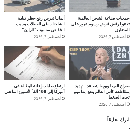
و
ي
م
م
ة
ج
جمعيات صناعة الشحن العالمية
ألمانيا تدرس رفع حظر قيادة
ا
د
تدعو لرفض فرض رسوم عبور على
الشاحنات في العطلات بسبب
ل
دً
المضايق
انخفاض منسوب “الراين”
أ
ا
أغسطس 7, 2026
أغسطس 7, 2026
م
إ
ي
ل
ر
ى
ك
ا
ي
ل
ة
م
ب
ج
ش
ر
صراع الفيفا ويويفا يتصاعد.. تهديد
ارتفاع طلبات إعانة البطالة في
أ
بمقاطعة كأس العالم يضع إنفانتينو
أميركا إلى 199 ألفاً الأسبوع الماضي
و
تحت الضغط
ن
س
أغسطس 7, 2026
ب
ل
أغسطس 7, 2026
ي
و
ع
ف
اترك تعليقاً
ر
ا
ق
ك