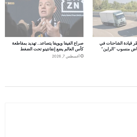
أ
ي
ق
و
ن
ة
ر قيادة الشاحنات في
صراع الفيفا ويويفا يتصاعد.. تهديد بمقاطعة
ا
اض منسوب “الراين”
كأس العالم يضع إنفانتينو تحت الضغط
ل
أغسطس 7, 2026
م
و
ض
ة
ا
ل
م
س
ت
د
ا
م
ة