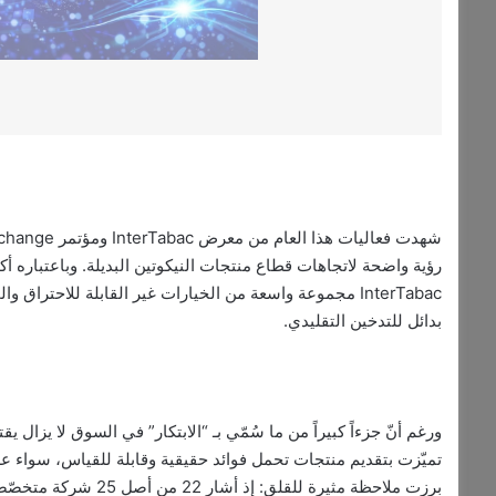
رؤية واضحة لاتجاهات قطاع منتجات النيكوتين البديلة. وباعتباره
InterTabac مجموعة واسعة من الخيارات غير القابلة للاحترا
بدائل للتدخين التقليدي.
ورغم أنّ جزءاً كبيراً من ما سُمّي بـ “الابتكار” في السوق لا يزال 
تميّزت بتقديم منتجات تحمل فوائد حقيقية وقابلة للقياس، سواء ع
برزت ملاحظة مثيرة للقل