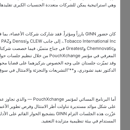
وهي استراتيجية يمكن للشركات متعددة الجنسيات الكبرى تقليدها 
المعرفي في مؤتمر PouchXchange من خ
وقد تميّزت جلستان على وجه الخصوص بتركيزهما على قضايا محورية 
الدكتور نفيد تشودري، و**“التشريعات والتجزئة والامتثال في سوق 
أما البرنامج المسائي لمؤتم
على شكل موائد مستديرة تناولت أطر الامتثال وفرص تطوير الأعما
عزّزت هذه الجلسات التزام GINN بتشجيع الح
المستدام في بيئة تنظيمية متزايدة التعقيد.