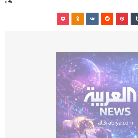
0
‏Tumblr
بينتيريست
‏Reddit
‏VKontakte
Odnoklassniki
‫Pocket