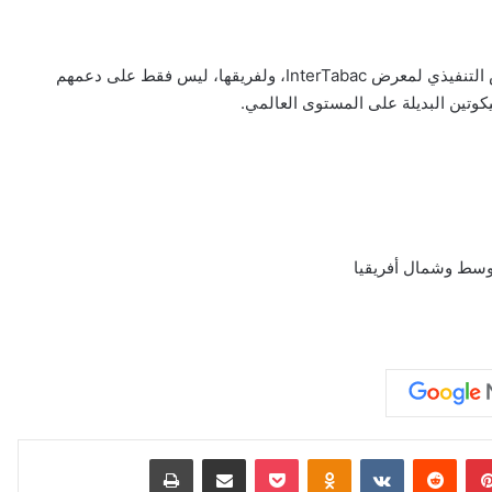
وتتقدّم GINN بخالص الشكر والتقدير للسيدة سابين لوس، الرئيس التنفيذي لمعرض InterTabac، ولفريقها، ليس فقط على دعمهم
بينتيريست
‏Reddit
‏VKontakte
Odnoklassniki
‫Pocket
مشاركة عبر البريد
طباعة