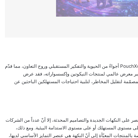
شهدت فعاليات هذا العام من معرض InterTabac ومؤتمر PouchXchange أجواءً من الحيوية والتفكير المستقبلي وروح التعاون، مما قدّم
 أكبر معرض عالمي لمنتجات النيكوتين وإكسسواراته، فقد عرض
ق والمصمّمة لتقليل المخاطر، لتلبية احتياجات المستهلكين الباحثين عن
يقتصر على النكهات الجديدة والتصاميم المحدثة، إلا أنّ عدداً من الشركات
لى مستوى المستهلك أو على مستوى الاستدامة البيئية. ومع ذلك،
ق: إذ أشار 22 من أصل 25 شركة متخصّصة بالمنتجات المعبّأة إلى أنّ النكهة هي عنصر التمايز الأساسي لديها،