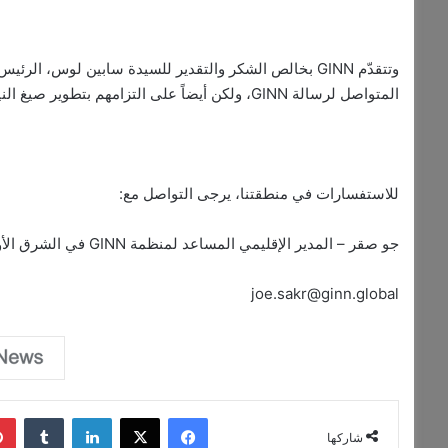
المتواصل لرسالة GINN، ولكن أيضاً على التزامهم بتطوير صيغ النيكوتين البديلة على المستوى العالمي.
للاستفسارات في منطقتنا، يرجى التواصل مع:
جو صقر – المدير الإقليمي المساعد لمنظمة GINN في الشرق الأوسط وشمال أفريقيا
joe.sakr@ginn.global
فيسبوك
‫X
لينكدإن
‏Tumblr
شاركها