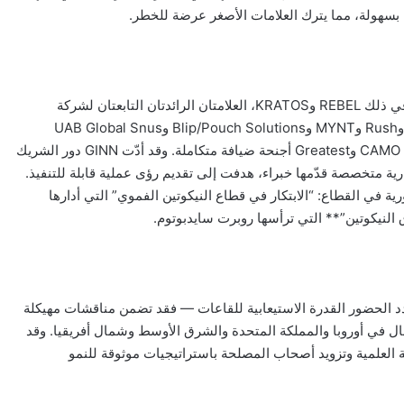
بسهولة، مما يترك العلامات الأصغر عرضة للخطر.
كان حضور GINN بارزاً ومؤثراً. فقد شاركت شركات الأعضاء، بما في ذلك REBEL وKRATOS، العلامتان الرائدتان التابعتان لشركة
Tobacco International Inc.، إلى جانب CLEW وDenssi وPAZ وRush وMYNT وBlip/Pouch Solutions وUAB Global Snus
وChemnovatic وGreatest في جناح متميّز، فيما خصصت شركتا CAMO وGreatest أجنحة ضيافة متكاملة. وقد أدّت GINN دور الشريك
لال تنظيم جلسات حوارية متخصصة قدّمها خبراء، هدفت إلى تقديم رؤى عملية قابلة للتنفيذ.
في القطاع: “الابتكار في قطاع النيكوتين الفموي” التي أدارها
النيكوتين”** التي ترأسها روبرت سايدبوتوم.
ر PouchXchange — والذي تجاوز عدد الحضور القدرة الاستيعابية للقاعات — فقد تضمن مناقشات مهيكلة
ل في أوروبا والمملكة المتحدة والشرق الأوسط وشمال أفريقيا. وقد
وار القائم على الأدلة العلمية وتزويد أصحاب المصلحة باستراتيجيات موثوقة للنمو