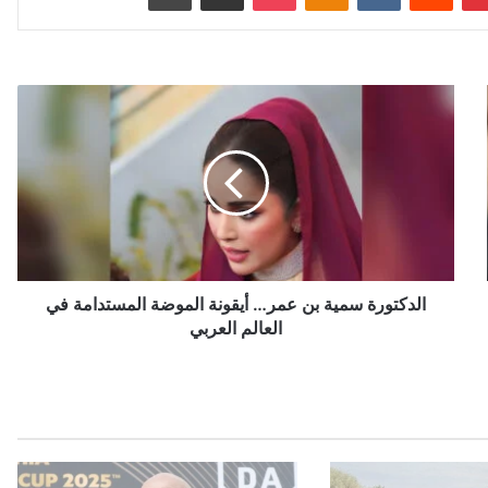
ا
ل
د
ك
ت
و
ر
ة
س
م
الدكتورة سمية بن عمر… أيقونة الموضة المستدامة في
ي
العالم العربي
ة
ب
ن
ع
م
ر
…